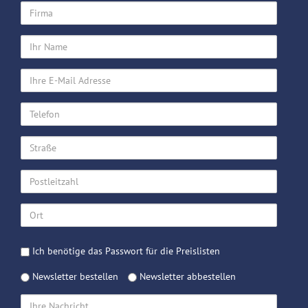
Firma
Ihr
Name
Ihre
E-
Mail
Telefon
Adresse
Straße
Postleitzahl
Ort
Passwort
Ich benötige das Passwort für die Preislisten
Preislisten
Newsletter
Newsletter bestellen
Newsletter abbestellen
Ihre