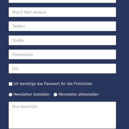
Name
Ihre
E-
Mail
Telefon
Adresse
Straße
Postleitzahl
Ort
Passwort
Ich benötige das Passwort für die Preislisten
Preislisten
Newsletter
Newsletter bestellen
Newsletter abbestellen
Ihre
Nachricht