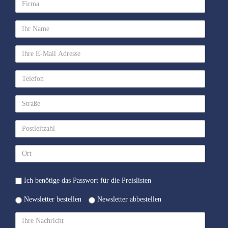
Firma
Ihr
Name
Ihre
E-
Mail
Telefon
Adresse
Straße
Postleitzahl
Ort
Passwort
Ich benötige das Passwort für die Preislisten
Preislisten
Newsletter
Newsletter bestellen
Newsletter abbestellen
Ihre
Nachricht