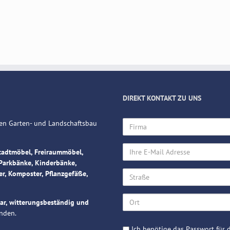
DIREKT KONTAKT ZU UNS
Firma
 den Garten- und Landschaftsbau
Ihre
tadtmöbel, Freiraummöbel,
E-
Parkbänke, Kinderbänke,
Mail
Straße
er, Komposter, Pflanzgefäße,
Adresse
Ort
bar, witterungsbeständig und
nden.
Passwort
Ich benötige das Passwort für d