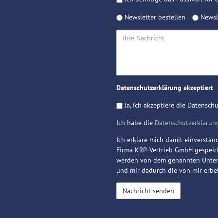
Preislisten
Newsletter
Newsletter bestellen
Newsle
Ihre
Nachricht
Datenschutzerklärung akzeptiert
*
Ja, ich akzeptiere die Datensch
Ich habe die
Datenschutzerklärun
Ich erkläre mich damit einversta
Firma KRP-Vertrieb GmbH gespeich
werden von dem genannten Untern
und mir dadurch die von mir erb