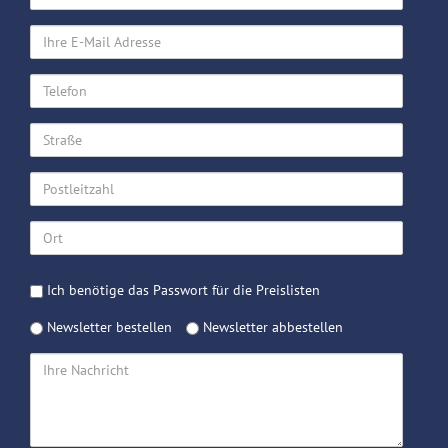
Name
Ihre
E-
Mail
Telefon
Adresse
Straße
Postleitzahl
Ort
Passwort
Ich benötige das Passwort für die Preislisten
Preislisten
Newsletter
Newsletter bestellen
Newsletter abbestellen
Ihre
Nachricht