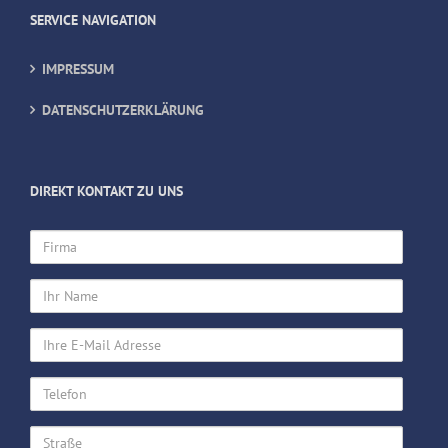
SERVICE NAVIGATION
IMPRESSUM
DATENSCHUTZERKLÄRUNG
DIREKT KONTAKT ZU UNS
Firma
Ihr
Name
Ihre
E-
Mail
Telefon
Adresse
Straße