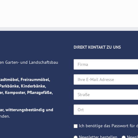
DIREKT KONTAKT ZU UNS
Firma
 den Garten- und Landschaftsbau
Ihre
tadtmöbel, Freiraummöbel,
E-
Parkbänke, Kinderbänke,
Mail
Straße
er, Komposter, Pflanzgefäße,
Adresse
Ort
bar, witterungsbeständig und
nden.
Passwort
Ich benötige das Passwort für d
Preislisten
Newsletter
Newsletter bestellen
Newsle