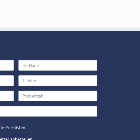
Ihr
Name
Telefon
Postleitzahl
ie Preislisten
tter abbestellen