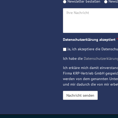
Newsletter
Newsletter bestellen
Newsle
Ihre
Nachricht
Datenschutzerklärung akzeptiert
*
Ja, ich akzeptiere die Datensch
Ich habe die
Datenschutzerklärun
Ich erkläre mich damit einversta
Firma KRP-Vertrieb GmbH gespeich
werden von dem genannten Untern
und mir dadurch die von mir erb