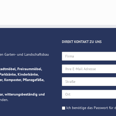
DIREKT KONTAKT ZU UNS
Firma
 den Garten- und Landschaftsbau
Ihre
tadtmöbel, Freiraummöbel,
E-
Parkbänke, Kinderbänke,
Mail
Straße
er, Komposter, Pflanzgefäße,
Adresse
Ort
bar, witterungsbeständig und
nden.
Passwort
Ich benötige das Passwort für d
Preislisten