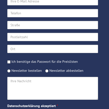
E-
Mail
Telefon
Adresse
Straße
Postleitzahl
Ort
Passwort
Ich benötige das Passwort für die Preislisten
Preislisten
Newsletter
Newsletter bestellen
Newsletter abbestellen
Ihre
Nachricht
Datenschutzerklärung akzeptiert
*