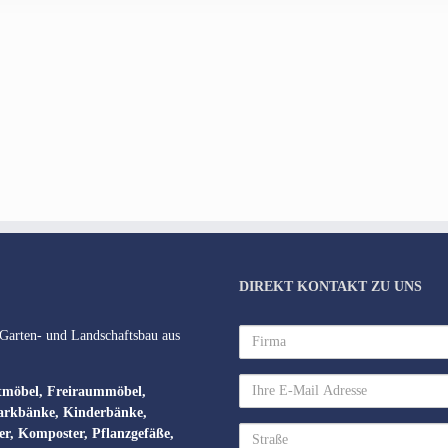
DIREKT KONTAKT ZU UNS
Firma
 Garten- und Landschaftsbau aus
Ihre
tmöbel, Freiraummöbel,
E-
Parkbänke, Kinderbänke,
Mail
Straße
ler, Komposter, Pflanzgefäße,
Adresse