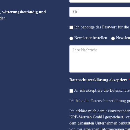
Ort
, witterungsbeständig und
den.
Passwort
Ich benötige das Passwort für die 
Preislisten
Newsletter
Newsletter bestellen
Newslett
Ihre
Nachricht
Datenschutzerklärung akzeptiert
Ja, ich akzeptiere die Datenschut
Ich habe die
Datenschutzerklärung
ge
Ich erkläre mich damit einverstande
KRP-Vertrieb GmbH gespeichert, ver
dem genannten Unternehmen benutzt,
von mir erbetenen Informationen zu